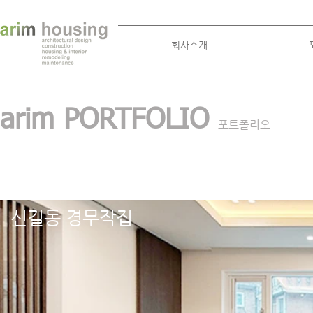
회사소개
arim PORTFOLIO
포트폴리오
​신길동 경무작집