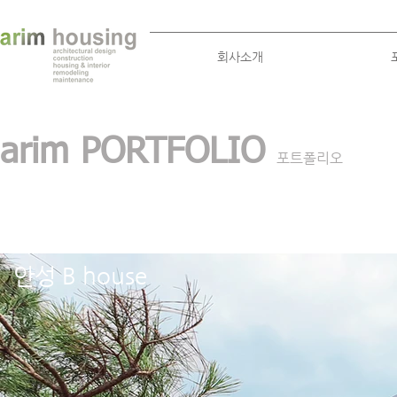
회사소개
arim PORTFOLIO
포트폴리오
안성 B house