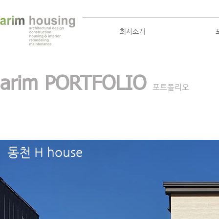
회사소개
arim PORTFOLIO
포트폴리오
동천 H house