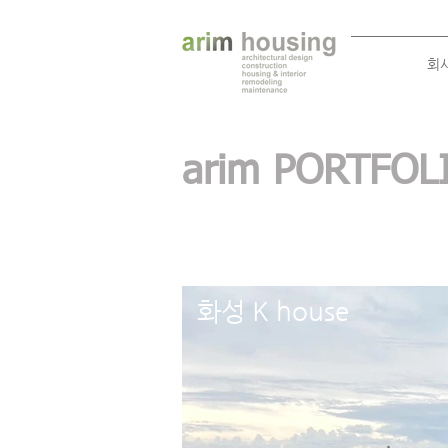
회
arim PORTFO
화성 K house