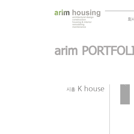
회
arim PORTFO
K house
시흥