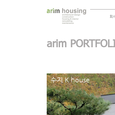
회
arim PORTFO
수지 K house